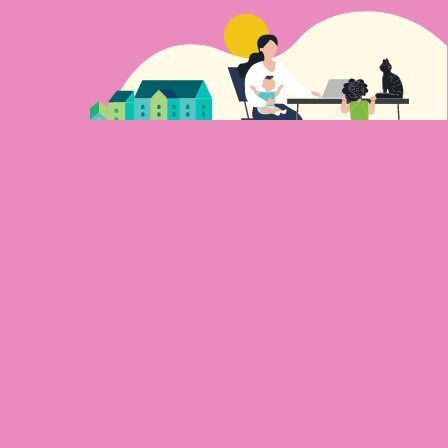
Travail, famille et implication
S’impliquer dans sa coopérative demande du
temps que plusieurs femmes n’ont pas. Entre
les obligations professionnelles et les
responsabilités familiales qui sont encore le
plus souvent le lot des mères, plusieurs
coopérantes peinent à participer pleinement
à la gestion collective de leur milieu de vie.
Cela est d’autant plus vrai pour les familles
monoparentales, les jeunes familles ou les